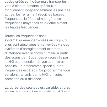
codes créés sont désormais transportés
vers 3 électro-aimants spéciaux qui
fonctionnent indépendamment les uns des
autres. Le 1er aimant reçoit les basses
fréquences, le 2ème aimant gère les
fréquences moyennes et le 3ème aimant
les hautes fréquences.
Toutes les fréquences sont
systématiquement envoyées au corps, où
elles sont absorbées et renvoyées via des
systèmes d'enregistrement externes
d'interface avec le corps humain. A partir
des scans de fréquences enregistrés par
le NXI et en fonction de vos attentes et
besoins, un programme spécifique de
fréquences est établi. Ce programme vous
est alors transmis par le NXI, en votre
présence ou à distance.
La durée des séances est variable, et d’au
moins une heure. Les bienfaits du NXI sont
multiples :
•
Apaisement du stress
•
Soulagement des douleurs