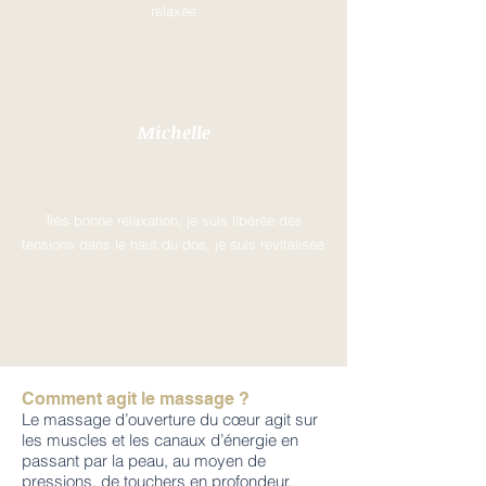
relaxée
Michelle
Très bonne relaxation, je suis libérée des
tensions dans le haut du dos, je suis revitalisée
Comment agit le massage ?
Le massage d’ouverture du cœur agit sur
les muscles et les canaux d’énergie en
passant par la peau, au moyen de
pressions, de touchers en profondeur,