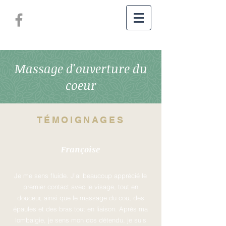
Massage d'ouverture du
coeur
TÉMOIGNAGES
Françoise
Je me sens fluide. J’ai beaucoup apprécié le
premier contact avec le visage, tout en
douceur, ainsi que le massage du cou, des
épaules et des bras tout en liaison. Après ma
lombalgie, je sens mon dos détendu, je suis