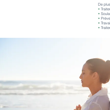
De plus
•
Trait
•
Soula
•
Préve
•
Travai
•
Trait