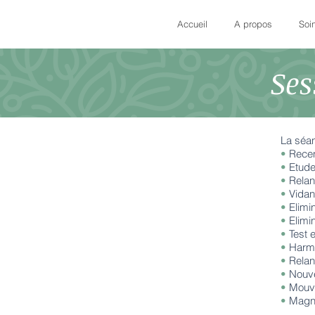
Accueil
A propos
Soi
Se
La séan
•
Recen
•
Etude
•
Relan
•
Vidan
•
Elimi
•
Elimi
•
Test 
•
Harmo
•
Relan
•
Nouve
•
Mouve
•
Magné