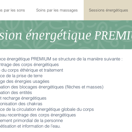
ns par les sons
Soins par les massages
Sessions énergétiques
ssion énergétique PREM
ce énergétique PREMIUM se structure de la manière suivante :
trage des corps énergétiques
 du corps éthérique et traitement
ce de la prise de terre
ge des énergies usagées
nation des blocages énergétiques (flèches et masses)
nation des entités
et recharge énergétiques
nisation des chakras
ce de la circulation énergétique globale du corps
au recentrage des corps énergétiques
ment primordial de la personne
tisation et information de l’eau.